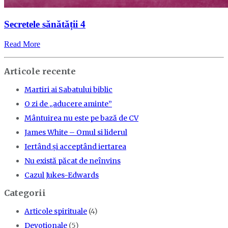
Secretele sănătății 4
Read More
Articole recente
Martiri ai Sabatului biblic
O zi de „aducere aminte”
Mântuirea nu este pe bază de CV
James White – Omul si liderul
Iertând şi acceptând iertarea
Nu există păcat de neînvins
Cazul Jukes-Edwards
Categorii
Articole spirituale
(4)
Devotionale
(5)