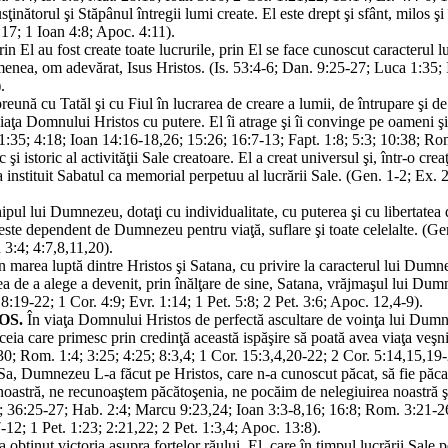
nătorul şi Stăpânul întregii lumi create. El este drept şi sfânt, milos şi 
:17; 1 Ioan 4:8; Apoc. 4:11).
in El au fost create toate lucrurile, prin El se face cunoscut caracterul
nea, om adevărat, Isus Hristos. (Is. 53:4-6; Dan. 9:25-27; Luca 1:35; 
.
ună cu Tatăl şi cu Fiul în lucrarea de creare a lumii, de întrupare şi de
t viaţa Domnului Hristos cu putere. El îi atrage şi îi convinge pe oameni şi
:35; 4:18; Ioan 14:16-18,26; 15:26; 16:7-13; Fapt. 1:8; 5:3; 10:38; Rom.
 istoric al activităţii Sale creatoare. El a creat universul şi, într-o creaţ
El a instituit Sabatul ca memorial perpetuu al lucrării Sale. (Gen. 1-2; Ex
pul lui Dumnezeu, dotaţi cu individualitate, cu puterea şi cu libertatea de
i este dependent de Dumnezeu pentru viaţă, suflare şi toate celelalte. (Ge
 3:4; 4:7,8,11,20).
n marea luptă dintre Hristos şi Satana, cu privire la caracterul lui Dumn
atea de a alege a devenit, prin înălţare de sine, Satana, vrăjmaşul lui Dum
:19-22; 1 Cor. 4:9; Evr. 1:14; 1 Pet. 5:8; 2 Pet. 3:6; Apoc. 12,4-9).
OS.
În viaţa Domnului Hristos de perfectă ascultare de voinţa lui Dumne
ceia care primesc prin credinţă această ispăşire să poată avea viaţa veşnic
:30; Rom. 1:4; 3:25; 4:25; 8:3,4; 1 Cor. 15:3,4,20-22; 2 Cor. 5:14,15,19-2
a Sa, Dumnezeu L-a făcut pe Hristos, care n-a cunoscut păcat, să fie păcat
tră, ne recunoaştem păcătoşenia, ne pocăim de nelegiuirea noastră şi n
; 36:25-27; Hab. 2:4; Marcu 9:23,24; Ioan 3:3-8,16; 16:8; Rom. 3:21-26;
-12; 1 Pet. 1:23; 2:21,22; 2 Pet. 1:3,4; Apoc. 13:8).
 obţinut victoria asupra forţelor răului. El, care în timpul lucrării Sale 