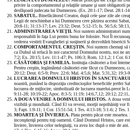
privire la comportamentul şi relaţiile umane şi sunt obligatorii
desfăşoară judecata lui Dumnezeu. (Ex. 20:1-17; Deut. 28:1-14; 
SABATUL.
Binefăcătorul Creator, după cele şase zile ale crea
Legii de neschimbat a lui Dumnezeu cere păzirea acestui Sabat, z
20:8-11; 31:13-17; Lev. 23:32; Deut. 5:12-15; Is. 56:5,6; 58:13
ADMINISTRAREA VIEŢII.
Noi suntem administratori numiţ
responsabili în faţa Lui pentru buna lor folosire. Noi Îl recunoa
vederea vestirii Evangheliei şi susţinerii şi dezvoltării biseric
COMPORTAMENTUL CREŞTIN.
Noi suntem chemaţi să fi
ca Duhul să refacă în noi caracterul Domnului nostru, noi ne ang
7:2; Ex. 20:15; Lev. 11:1-47; Ps. 106:3; Rom. 12:1,2; 1 Cor. 6:19
CĂSĂTORIA ŞI FAMILIA.
Instituţia căsătoriei a fost înt
Pentru creştin, legământul căsătoriei este făcut cu Dumnezeu, ca
20:12; Deut. 6:5-9; Prov. 22:6; Mal. 4:5,6; Mat. 5:31,32; 19:3-9
LUCRAREA DOMNULUI HRISTOS ÎN SANCTUARU
noastră, punând la dispoziţia credincioşilor beneficiile jertfei Sa
lucrarea de mijlocire, simbolizată de lucrarea marelui-preot în
9:11-28; 10:19-22; Apoc. 8:3-5; 11:19; 14:6,7,12; 20:12; 22:11,
A DOUA VENIRE A DOMNULUI HRISTOS.
A doua venir
vizibilă şi mondială. Când El va reveni, morţii neprihăniţi vor fi 
3; Fapt. 1:9-11; 1 Cor. 15:51-54; 1 Tes. 4:13-18; 5:1-6; 2 Tes. 1
MOARTEA ŞI ÎNVIEREA.
Plata pentru păcat este moartea.
inconştienţă pentru toţi oamenii. Când Domnul Hristos, care este v
înviere, învierea celor nelegiuiţi, va avea loc după o mie de ani