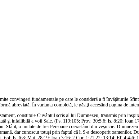
mite convingeri fundamentale pe care le consideră a fi învăţăturile Sfinte
 formă abreviată. În varianta completă, le găsiţi accesând pagina de inte
tament, constituie Cuvântul scris al lui Dumnezeu, transmis prin inspiraţ
ată şi infailibilă a voii Sale. (Ps. 119:105; Prov. 30:5,6; Is. 8:20; Ioan 
l Sfânt, o unitate de trei Persoane coexistând din veşnicie. Dumnezeu es
ea umană, dar cunoscut totuşi prin faptul că li S-a descoperit oamenilor.
t. 6:4; Is. 6:8; Mat. 28:19; Ioan 3:16; 2 Cor. 1:21,22; 13:14; Ef. 4:4-6; 1