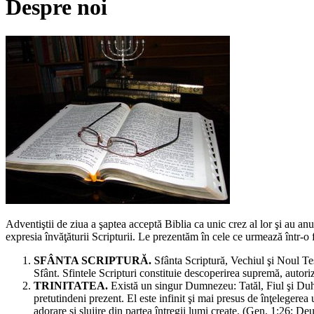
Despre noi
Adventiştii de ziua a şaptea acceptă Biblia ca unic crez al lor şi au anu
expresia învăţăturii Scripturii. Le prezentăm în cele ce urmează într-o
SFÂNTA SCRIPTURĂ.
Sfânta Scriptură, Vechiul şi Noul Tes
Sfânt. Sfintele Scripturi constituie descoperirea supremă, autoriz
TRINITATEA.
Există un singur Dumnezeu: Tatăl, Fiul şi Duhu
pretutindeni prezent. El este infinit şi mai presus de înţeleger
adorare şi slujire din partea întregii lumi create. (Gen. 1:26; Deu