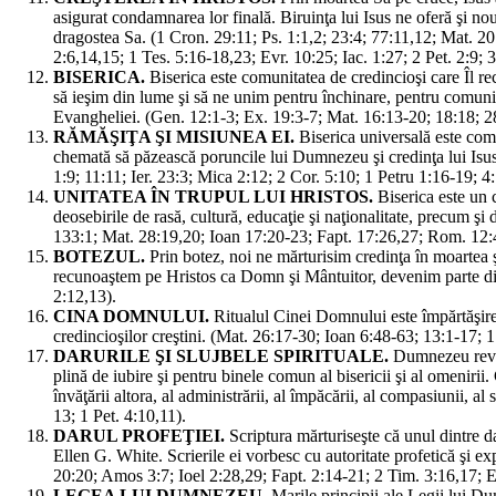
asigurat condamnarea lor finală. Biruinţa lui Isus ne oferă şi nou
dragostea Sa. (1 Cron. 29:11; Ps. 1:1,2; 23:4; 77:11,12; Mat. 2
2:6,14,15; 1 Tes. 5:16-18,23; Evr. 10:25; Iac. 1:27; 2 Pet. 2:9; 3
BISERICA.
Biserica este comunitatea de credincioşi care Îl
să ieşim din lume şi să ne unim pentru închinare, pentru comuniu
Evangheliei. (Gen. 12:1-3; Ex. 19:3-7; Mat. 16:13-20; 18:18; 28:
RĂMĂŞIŢA ŞI MISIUNEA EI.
Biserica universală este comp
chemată să păzească poruncile lui Dumnezeu şi credinţa lui Isus.
1:9; 11:11; Ier. 23:3; Mica 2:12; 2 Cor. 5:10; 1 Petru 1:16-19; 
UNITATEA ÎN TRUPUL LUI HRISTOS.
Biserica este un 
deosebirile de rasă, cultură, educaţie şi naţionalitate, precum şi d
133:1; Mat. 28:19,20; Ioan 17:20-23; Fapt. 17:26,27; Rom. 12:4,
BOTEZUL.
Prin botez, noi ne mărturisim credinţa în moartea ş
recunoaştem pe Hristos ca Domn şi Mântuitor, devenim parte din
2:12,13).
CINA DOMNULUI.
Ritualul Cinei Domnului este împărtăşirea
credincioşilor creştini. (Mat. 26:17-30; Ioan 6:48-63; 13:1-17; 
DARURILE ŞI SLUJBELE SPIRITUALE.
Dumnezeu revars
plină de iubire şi pentru binele comun al bisericii şi al omenirii. 
învăţării altora, al administrării, al împăcării, al compasiunii, al
13; 1 Pet. 4:10,11).
DARUL PROFEŢIEI.
Scriptura mărturiseşte că unul dintre da
Ellen G. White. Scrierile ei vorbesc cu autoritate profetică şi ex
20:20; Amos 3:7; Ioel 2:28,29; Fapt. 2:14-21; 2 Tim. 3:16,17; E
LEGEA LUI DUMNEZEU.
Marile principii ale Legii lui D