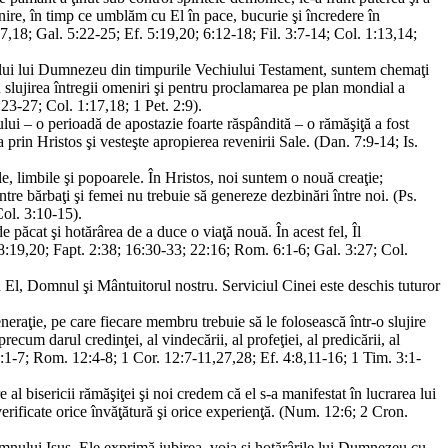
ânire, în timp ce umblăm cu El în pace, bucurie şi încredere în
,18; Gal. 5:22-25; Ef. 5:19,20; 6:12-18; Fil. 3:7-14; Col. 1:13,14;
rului lui Dumnezeu din timpurile Vechiului Testament, suntem chemaţi
slujirea întregii omeniri şi pentru proclamarea pe plan mondial a
23-27; Col. 1:17,18; 1 Pet. 2:9).
ului – o perioadă de apostazie foarte răspândită – o rămăşiţă a fost
rin Hristos şi vesteşte apropierea revenirii Sale. (Dan. 7:9-14; Is.
e, limbile şi popoarele. În Hristos, noi suntem o nouă creaţie;
dintre bărbaţi şi femei nu trebuie să genereze dezbinări între noi. (Ps.
ol. 3:10-15).
 păcat şi hotărârea de a duce o viaţă nouă. În acest fel, Îl
:19,20; Fapt. 2:38; 16:30-33; 22:16; Rom. 6:1-6; Gal. 3:27; Col.
n El, Domnul şi Mântuitorul nostru. Serviciul Cinei este deschis tuturor
eraţie, pe care fiecare membru trebuie să le folosească într-o slujire
recum darul credinţei, al vindecării, al profeţiei, al predicării, al
pt. 6:1-7; Rom. 12:4-8; 1 Cor. 12:7-11,27,28; Ef. 4:8,11-16; 1 Tim. 3:1-
al bisericii rămăşiţei şi noi credem că el s-a manifestat în lucrarea lui
verificate orice învăţătură şi orice experienţă. (Num. 12:6; 2 Cron.
mnului Isus. Ele exprimă iubirea, voia şi hotărârile lui Dumnezeu cu