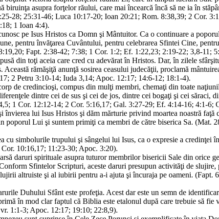
ă biruinţa asupra forţelor răului, care mai încearcă încă să ne ia în stăp
0:25-28; 25:31-46; Luca 10:17-20; Ioan 20:21; Rom. 8:38,39; 2 Cor. 3:17
:18; 1 Ioan 4:4).
 recunosc pe Isus Hristos ca Domn şi Mântuitor. Ca o continuare a popo
ne, pentru învăţarea Cuvântului, pentru celebrarea Sfintei Cine, pentru 
19,20; Fapt. 2:38-42; 7:38; 1 Cor. 1:2; Ef. 1:22,23; 2:19-22; 3,8-11; 5:
usă din toţi aceia care cred cu adevărat în Hristos. Dar, în zilele sfârşit
 Această rămăşiţă anunţă sosirea ceasului judecăţii, proclamă mântuirea p
4:17; 2 Petru 3:10-14; Iuda 3,14; Apoc. 12:17; 14:6-12; 18:1-4).
corp de credincioşi, compus din mulţi membri, chemaţi din toate naţiunil
iferenţele dintre cei de sus şi cei de jos, dintre cei bogaţi şi cei săraci, 
5; 1 Cor. 12:12-14; 2 Cor. 5:16,17; Gal. 3:27-29; Ef. 4:14-16; 4:1-6; C
i învierea lui Isus Hristos şi dăm mărturie privind moartea noastră faţă de
 poporul Lui şi suntem primiţi ca membri de către biserica Sa. (Mat. 28
 cu simbolurile trupului şi sângelui lui Isus, ca o expresie a credinţei î
1 Cor. 10:16,17; 11:23-30; Apoc. 3:20).
ă daruri spirituale asupra tuturor membrilor bisericii Sale din orice gen
Conform Sfintelor Scripturi, aceste daruri presupun activităţi de slujire, p
 slujirii altruiste şi al iubirii pentru a-i ajuta şi încuraja pe oameni. (Fa
rurile Duhului Sfânt este profeţia. Acest dar este un semn de identificare 
primă în mod clar faptul că Biblia este etalonul după care trebuie să fie 
vr. 1:1-3; Apoc. 12:17; 19:10; 22:8,9).
umnezeu sunt cuprinse în Cele Zece Porunci şi exemplificate în viaţa Do