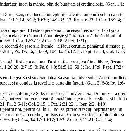
îndurător, încet la mânie, plin de bunătate şi credincioşie. (Gen. 1:1;
 lui Dumnezeu, se aduce la îndeplinire salvarea omenirii şi lumea este
Ioan 1:1-3,14; 5:22; 10:30; 14:1-3,9,13; Rom. 6:23; 1 Cor. 15:3,4; 2
 răscumpărare. El este o persoană în aceeaşi măsură ca Tatăl şi ca
, pe aceia care răspund, îi înnoieşte şi îi transformă după chipul lui
 5:5; 1 Cor. 12:7-11; 2 Cor. 3:18; 2 Pet. 1:21).
ie recentă de şase zile literale, „a făcut cerurile, pământul şi marea şi
. 20:8-11; Ps. 19:1-6; 33:6,9; 104; Is. 45:12,18; Fapt. 17:24; Col. 1:16;
 a gândi şi de a acţiona. Deşi au fost creaţi ca fiinţe libere, fiecare
n. 1:26-28; 2:7,15; 3; Ps. 8:4-8; 51:5,10: 58:3; Ier. 17:9: Fapt. 17:24-
ezeu, Legea Sa şi suveranitatea Sa asupra universului. Acest conflict a
nezeu, şi a condus la revoltă o parte din îngeri. (Gen. 3; 6-8; Iov 1:6-
zeu, în suferinţele Sale, în moartea şi învierea Sa, Dumnezeu a oferit
ă şi întregul univers creat să poată înţelege mai bine sfânta şi infinita
1; Fil. 2:6-11; Col. 2:15; 1 Pet. 2:21,22; 1 Ioan 2:2; 4:10).
 pentru noi, pentru ca, în El, noi să putem fi făcuţi neprihănirea lui
e manifestăm credinţa în Isus ca Domn şi Hristos, ca Înlocuitor şi
 5:6-10; 8:1-4, 14-17; 10:17; 12:2; 2 Cor. 5:17-21; Gal. 1:4;
pe pământ a ţinut sub control spiritele demonice, le-a frânt puterea şi a