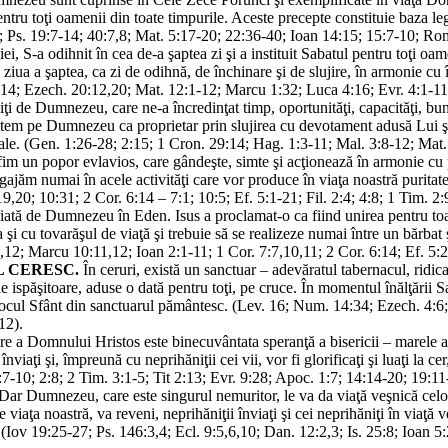
 pentru toţi oamenii din toate timpurile. Aceste precepte constituie baza
Ps. 19:7-14; 40:7,8; Mat. 5:17-20; 22:36-40; Ioan 14:15; 15:7-10; Rom. 
ţiei, S-a odihnit în cea de-a şaptea zi şi a instituit Sabatul pentru toţi
iua a şaptea, ca zi de odihnă, de închinare şi de slujire, în armonie cu 
,14; Ezech. 20:12,20; Mat. 12:1-12; Marcu 1:32; Luca 4:16; Evr. 4:1-11
i de Dumnezeu, care ne-a încredinţat timp, oportunităţi, capacităţi, bun
ştem pe Dumnezeu ca proprietar prin slujirea cu devotament adusă Lui şi s
ii Sale. (Gen. 1:26-28; 2:15; 1 Cron. 29:14; Hag. 1:3-11; Mal. 3:8-12; Ma
m un popor evlavios, care gândeşte, simte şi acţionează în armonie cu pri
ajăm numai în acele activităţi care vor produce în viaţa noastră puritat
,20; 10:31; 2 Cor. 6:14 – 7:1; 10:5; Ef. 5:1-21; Fil. 2:4; 4:8; 1 Tim. 2:9
emeiată de Dumnezeu în Eden. Isus a proclamat-o ca fiind unirea pentru toa
 şi cu tovarăşul de viaţă şi trebuie să se realizeze numai între un bărba
,12; Marcu 10:11,12; Ioan 2:1-11; 1 Cor. 7:7,10,11; 2 Cor. 6:14; Ef. 5:2
L CERESC.
În ceruri, există un sanctuar – adevăratul tabernacul, ridi
le ispăşitoare, aduse o dată pentru toţi, pe cruce. În momentul înălţării S
 Locul Sfânt din sanctuarul pământesc. (Lev. 16; Num. 14:34; Ezech. 4:6;
12).
e a Domnului Hristos este binecuvântata speranţă a bisericii – marele a
înviaţi şi, împreună cu neprihăniţii cei vii, vor fi glorificaţi şi luaţi la
:7-10; 2:8; 2 Tim. 3:1-5; Tit 2:13; Evr. 9:28; Apoc. 1:7; 14:14-20; 19:11
 Dar Dumnezeu, care este singurul nemuritor, le va da viaţă veşnică celo
iaţa noastră, va reveni, neprihăniţii înviaţi şi cei neprihăniţi în viaţă v
. (Iov 19:25-27; Ps. 146:3,4; Ecl. 9:5,6,10; Dan. 12:2,3; Is. 25:8; Ioan 