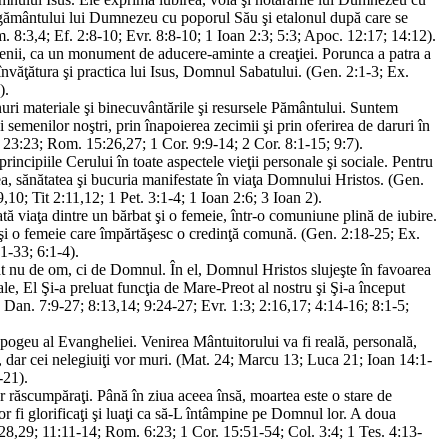
 legământului lui Dumnezeu cu poporul Său şi etalonul după care se
8:3,4; Ef. 2:8-10; Evr. 8:8-10; 1 Ioan 2:3; 5:3; Apoc. 12:17; 14:12).
 oamenii, ca un monument de aducere-aminte a creaţiei. Porunca a patra a
învăţătura şi practica lui Isus, Domnul Sabatului. (Gen. 2:1-3; Ex.
).
uri materiale şi binecuvântările şi resursele Pământului. Suntem
emenilor noştri, prin înapoierea zecimii şi prin oferirea de daruri în
t. 23:23; Rom. 15:26,27; 1 Cor. 9:9-14; 2 Cor. 8:1-15; 9:7).
ncipiile Cerului în toate aspectele vieţii personale şi sociale. Pentru
ea, sănătatea şi bucuria manifestate în viaţa Domnului Hristos. (Gen.
,10; Tit 2:11,12; 1 Pet. 3:1-4; 1 Ioan 2:6; 3 Ioan 2).
tă viaţa dintre un bărbat şi o femeie, într-o comuniune plină de iubire.
t şi o femeie care împărtăşesc o credinţă comună. (Gen. 2:18-25; Ex.
1-33; 6:1-4).
cat nu de om, ci de Domnul. În el, Domnul Hristos slujeşte în favoarea
ale, El Şi-a preluat funcţia de Mare-Preot al nostru şi Şi-a început
 Dan. 7:9-27; 8:13,14; 9:24-27; Evr. 1:3; 2:16,17; 4:14-16; 8:1-5;
pogeu al Evangheliei. Venirea Mântuitorului va fi reală, personală,
 cer, dar cei nelegiuiţi vor muri. (Mat. 24; Marcu 13; Luca 21; Ioan 14:1-
-21).
r răscumpăraţi. Până în ziua aceea însă, moartea este o stare de
or fi glorificaţi şi luaţi ca să-L întâmpine pe Domnul lor. A doua
5:28,29; 11:11-14; Rom. 6:23; 1 Cor. 15:51-54; Col. 3:4; 1 Tes. 4:13-