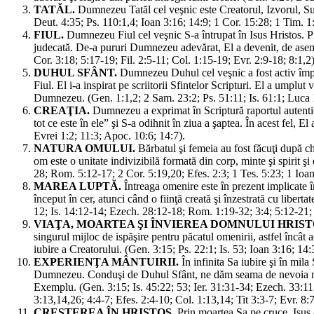
TATĂL.
Dumnezeu Tatăl cel veşnic este Creatorul, Izvorul, Susţi
Deut. 4:35; Ps. 110:1,4; Ioan 3:16; 14:9; 1 Cor. 15:28; 1 Tim. 1
FIUL.
Dumnezeu Fiul cel veşnic S-a întrupat în Isus Hristos. Pr
judecată. De-a pururi Dumnezeu adevărat, El a devenit, de aseme
Cor. 3:18; 5:17-19; Fil. 2:5-11; Col. 1:15-19; Evr. 2:9-18; 8:1,2)
DUHUL SFÂNT.
Dumnezeu Duhul cel veşnic a fost activ împre
Fiul. El i-a inspirat pe scriitorii Sfintelor Scripturi. El a umplu
Dumnezeu. (Gen. 1:1,2; 2 Sam. 23:2; Ps. 51:11; Is. 61:1; Luca 1
CREAŢIA.
Dumnezeu a exprimat în Scriptură raportul autentic şi
tot ce este în ele” şi S-a odihnit în ziua a şaptea. În acest fel, 
Evrei 1:2; 11:3; Apoc. 10:6; 14:7).
NATURA OMULUI.
Bărbatul şi femeia au fost făcuţi după chi
om este o unitate indivizibilă formată din corp, minte şi spirit ş
28; Rom. 5:12-17; 2 Cor. 5:19,20; Efes. 2:3; 1 Tes. 5:23; 1 Ioan
MAREA LUPTĂ.
Întreaga omenire este în prezent implicate î
început în cer, atunci când o fiinţă creată şi înzestrată cu libert
12; Is. 14:12-14; Ezech. 28:12-18; Rom. 1:19-32; 3:4; 5:12-21; 8
VIAŢA, MOARTEA ŞI ÎNVIEREA DOMNULUI HRIST
singurul mijloc de ispăşire pentru păcatul omenirii, astfel încât a
iubire a Creatorului. (Gen. 3:15; Ps. 22:1; Is. 53; Ioan 3:16; 14
EXPERIENŢA MÂNTUIRII.
În infinita Sa iubire şi în mil
Dumnezeu. Conduşi de Duhul Sfânt, ne dăm seama de nevoia noas
Exemplu. (Gen. 3:15; Is. 45:22; 53; Ier. 31:31-34; Ezech. 33:11
3:13,14,26; 4:4-7; Efes. 2:4-10; Col. 1:13,14; Tit 3:3-7; Evr. 8:7
CREŞTEREA ÎN HRISTOS.
Prin moartea Sa pe cruce, Isus a