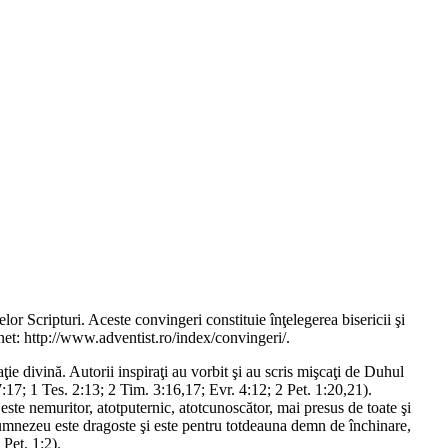
lor Scripturi. Aceste convingeri constituie înţelegerea bisericii şi
rnet: http://www.adventist.ro/index/convingeri/.
ie divină. Autorii inspiraţi au vorbit şi au scris mişcaţi de Duhul
17:17; 1 Tes. 2:13; 2 Tim. 3:16,17; Evr. 4:12; 2 Pet. 1:20,21).
te nemuritor, atotputernic, atotcunoscător, mai presus de toate şi
 Dumnezeu este dragoste şi este pentru totdeauna demn de închinare,
 Pet. 1:2).