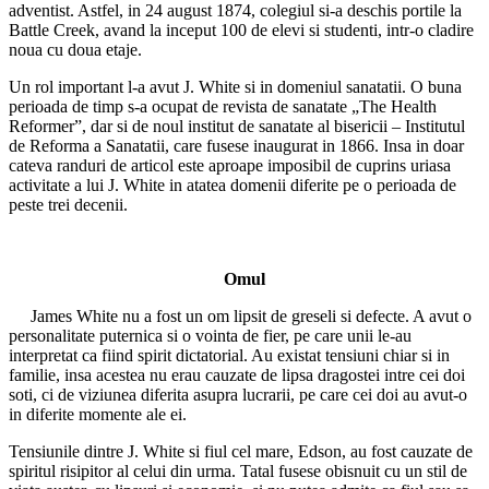
adventist. Astfel, in 24 august 1874, colegiul si-a deschis portile la
Battle Creek, avand la inceput 100 de elevi si studenti, intr-o cladire
noua cu doua etaje.
Un rol important l-a avut J. White si in domeniul sanatatii. O buna
perioada de timp s-a ocupat de revista de sanatate „The Health
Reformer”, dar si de noul institut de sanatate al bisericii – Institutul
de Reforma a Sanatatii, care fusese inaugurat in 1866. Insa in doar
cateva randuri de articol este aproape imposibil de cuprins uriasa
activitate a lui J. White in atatea domenii diferite pe o perioada de
peste trei decenii.
Omul
James White nu a fost un om lipsit de greseli si defecte. A avut o
personalitate puternica si o vointa de fier, pe care unii le-au
interpretat ca fiind spirit dictatorial. Au existat tensiuni chiar si in
familie, insa acestea nu erau cauzate de lipsa dragostei intre cei doi
soti, ci de viziunea diferita asupra lucrarii, pe care cei doi au avut-o
in diferite momente ale ei.
Tensiunile dintre J. White si fiul cel mare, Edson, au fost cauzate de
spiritul risipitor al celui din urma. Tatal fusese obisnuit cu un stil de