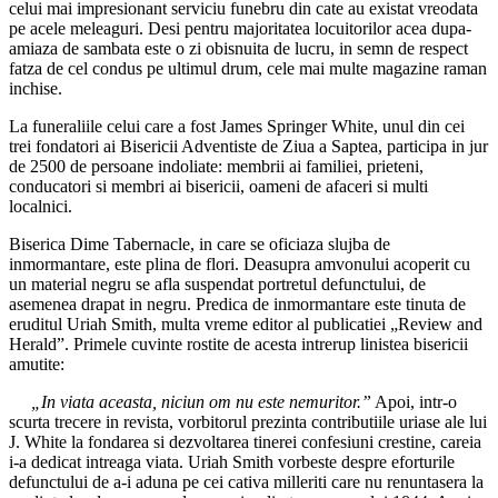
celui mai impresionant serviciu funebru din cate au existat vreodata
pe acele meleaguri. Desi pentru majoritatea locuitorilor acea dupa-
amiaza de sambata este o zi obisnuita de lucru, in semn de respect
fatza de cel condus pe ultimul drum, cele mai multe magazine raman
inchise.
La funeraliile celui care a fost James Springer White, unul din cei
trei fondatori ai Bisericii Adventiste de Ziua a Saptea, participa in jur
de 2500 de persoane indoliate: membrii ai familiei, prieteni,
conducatori si membri ai bisericii, oameni de afaceri si multi
localnici.
Biserica Dime Tabernacle, in care se oficiaza slujba de
inmormantare, este plina de flori. Deasupra amvonului acoperit cu
un material negru se afla suspendat portretul defunctului, de
asemenea drapat in negru. Predica de inmormantare este tinuta de
eruditul Uriah Smith, multa vreme editor al publicatiei „Review and
Herald”. Primele cuvinte rostite de acesta intrerup linistea bisericii
amutite:
„In viata aceasta, niciun om nu este nemuritor.”
Apoi, intr-o
scurta trecere in revista, vorbitorul prezinta contributiile uriase ale lui
J. White la fondarea si dezvoltarea tinerei confesiuni crestine, careia
i-a dedicat intreaga viata. Uriah Smith vorbeste despre eforturile
defunctului de a-i aduna pe cei cativa milleriti care nu renuntasera la