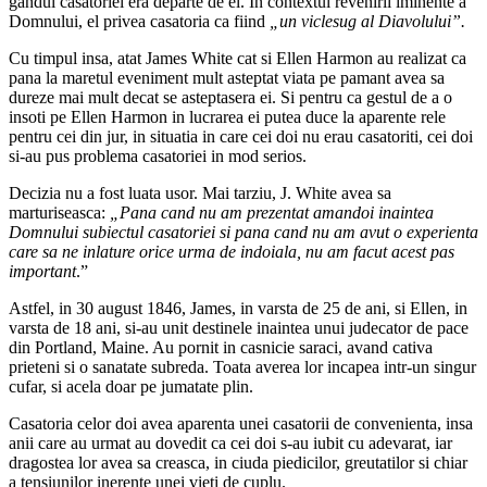
gandul casatoriei era departe de el. In contextul revenirii iminente a
Domnului, el privea casatoria ca fiind
„un viclesug al Diavolului”.
Cu timpul insa, atat James White cat si Ellen Harmon au realizat ca
pana la maretul eveniment mult asteptat viata pe pamant avea sa
dureze mai mult decat se asteptasera ei. Si pentru ca gestul de a o
insoti pe Ellen Harmon in lucrarea ei putea duce la aparente rele
pentru cei din jur, in situatia in care cei doi nu erau casatoriti, cei doi
si-au pus problema casatoriei in mod serios.
Decizia nu a fost luata usor. Mai tarziu, J. White avea sa
marturiseasca:
„Pana cand nu am prezentat amandoi inaintea
Domnului subiectul casatoriei si pana cand nu am avut o experienta
care sa ne inlature orice urma de indoiala, nu am facut acest pas
important
.”
Astfel, in 30 august 1846, James, in varsta de 25 de ani, si Ellen, in
varsta de 18 ani, si-au unit destinele inaintea unui judecator de pace
din Portland, Maine. Au pornit in casnicie saraci, avand cativa
prieteni si o sanatate subreda. Toata averea lor incapea intr-un singur
cufar, si acela doar pe jumatate plin.
Casatoria celor doi avea aparenta unei casatorii de convenienta, insa
anii care au urmat au dovedit ca cei doi s-au iubit cu adevarat, iar
dragostea lor avea sa creasca, in ciuda piedicilor, greutatilor si chiar
a tensiunilor inerente unei vieti de cuplu.