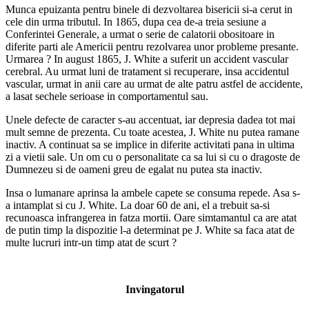
Munca epuizanta pentru binele di dezvoltarea bisericii si-a cerut in
cele din urma tributul. In 1865, dupa cea de-a treia sesiune a
Conferintei Generale, a urmat o serie de calatorii obositoare in
diferite parti ale Americii pentru rezolvarea unor probleme presante.
Urmarea ? In august 1865, J. White a suferit un accident vascular
cerebral. Au urmat luni de tratament si recuperare, insa accidentul
vascular, urmat in anii care au urmat de alte patru astfel de accidente,
a lasat sechele serioase in comportamentul sau.
Unele defecte de caracter s-au accentuat, iar depresia dadea tot mai
mult semne de prezenta. Cu toate acestea, J. White nu putea ramane
inactiv. A continuat sa se implice in diferite activitati pana in ultima
zi a vietii sale. Un om cu o personalitate ca sa lui si cu o dragoste de
Dumnezeu si de oameni greu de egalat nu putea sta inactiv.
Insa o lumanare aprinsa la ambele capete se consuma repede. Asa s-
a intamplat si cu J. White. La doar 60 de ani, el a trebuit sa-si
recunoasca infrangerea in fatza mortii. Oare simtamantul ca are atat
de putin timp la dispozitie l-a determinat pe J. White sa faca atat de
multe lucruri intr-un timp atat de scurt ?
Invingatorul