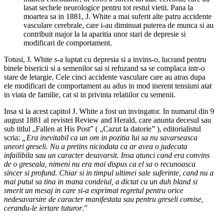
lasat sechele neurologice pentru tot restul vietii. Pana la
moartea sa in 1881, J. White a mai suferit alte patru accidente
vasculare cerebrale, care i-au diminuat puterea de munca si au
contribuit major la la aparitia unor stari de depresie si
modificari de comportament.
Totusi, J. White s-a luptat cu depresia si a invins-o, lucrand pentru
binele bisericii si a semenilor sai si refuzand sa se complaca intr-o
stare de letargie. Cele cinci accidente vasculare care au atras dupa
ele modificari de comportament au adus in mod inerent tensiuni atat
in viata de familie, cat si in privinta relatiilor cu semenii.
Insa si la acest capitol J. White a fost un invingator. In numarul din 9
august 1881 al revistei Review and Herald, care anunta decesul sau
sub titlul „Fallen at His Post” ( „Cazut la datorie” ), editorialistul
scria:
„Era inevitabil ca un om in pozitia lui sa nu savarseasca
uneori greseli. Nu a pretins niciodata ca ar avea o judecata
infailibila sau un caracter desavarsit. Insa atunci cand era convins
de o greseala, nimeni nu era mai dispus ca el sa o recunoasca
sincer si profund. Chiar si in timpul ultimei sale suferinte, cand nu a
mai putut sa tina in mana condeiul, a dictat cu un duh bland si
smerit un mesaj in care si-a exprimat regretul pentru orice
nedesavarsire de caracter manifestata sau pentru greseli comise,
cerandu-le iertare tuturor
.”