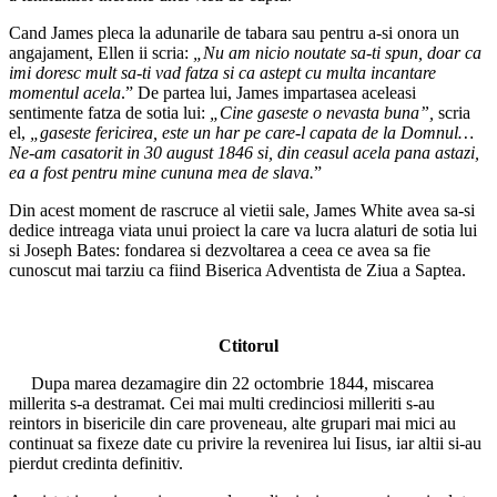
Cand James pleca la adunarile de tabara sau pentru a-si onora un
angajament, Ellen ii scria:
„Nu am nicio noutate sa-ti spun, doar ca
imi doresc mult sa-ti vad fatza si ca astept cu multa incantare
momentul acela
.” De partea lui, James impartasea aceleasi
sentimente fatza de sotia lui:
„Cine gaseste o nevasta buna”,
scria
el,
„gaseste fericirea, este un har pe care-l capata de la Domnul…
Ne-am casatorit in 30 august 1846 si, din ceasul acela pana astazi,
ea a fost pentru mine cununa mea de slava.
”
Din acest moment de rascruce al vietii sale, James White avea sa-si
dedice intreaga viata unui proiect la care va lucra alaturi de sotia lui
si Joseph Bates: fondarea si dezvoltarea a ceea ce avea sa fie
cunoscut mai tarziu ca fiind Biserica Adventista de Ziua a Saptea.
Ctitorul
Dupa marea dezamagire din 22 octombrie 1844, miscarea
millerita s-a destramat. Cei mai multi credinciosi milleriti s-au
reintors in bisericile din care proveneau, alte grupari mai mici au
continuat sa fixeze date cu privire la revenirea lui Iisus, iar altii si-au
pierdut credinta definitiv.