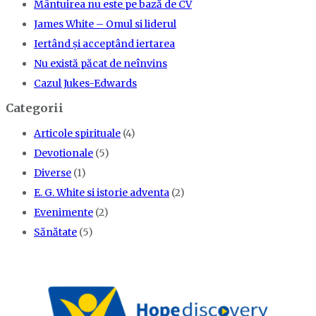
Mântuirea nu este pe bază de CV
James White – Omul si liderul
Iertând şi acceptând iertarea
Nu există păcat de neînvins
Cazul Jukes-Edwards
Categorii
Articole spirituale
(4)
Devotionale
(5)
Diverse
(1)
E. G. White si istorie adventa
(2)
Evenimente
(2)
Sănătate
(5)