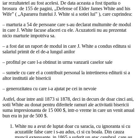
iar rezultatetel au fost acelesi. De data aceasta a fost tiparita o
brosura de 155 de pagini, „Defense of Elder James White and his
Wife” ( „Apararea fratelui J. White si a sotiei lui” ), care cuprindea:
– marturia a 54 de persoane care s-au declarat multumite de modul
in care J. White facuse afaceri cu ele. Acuzatorii nu au prezentat
nicio marturie impotriva sa.
– a fost dat un raport de modul in care J. White a condus editura si
salariul primit de el de-a lungul anilor
– profitul pe care l-a obtinut in urma vanzarii caselor sale
– sumele cu care el a contribuit personal la intretinerea editurii si a
altor institutii ale bisericii
– generozitatea cu care i-a ajutat pe cei in nevoie
Astfel, doar intre anii 1873 si 1878, deci in decurs de doar cinci ani,
sotii White au donat pentru diferitele ramuri ale activitatii bisericii
suma impresionanta de 15 000 $, intr-o vreme in care un venit anual
bun era in jur de 500 $.
White nu a avut de luptat doar cu saracia, cu ignoranta si cu
acuzatiile false care i s-au adus, ci si cu boala. Din cauza
muncii extenuante, in 1865 a suferit un atac cerebral, care au