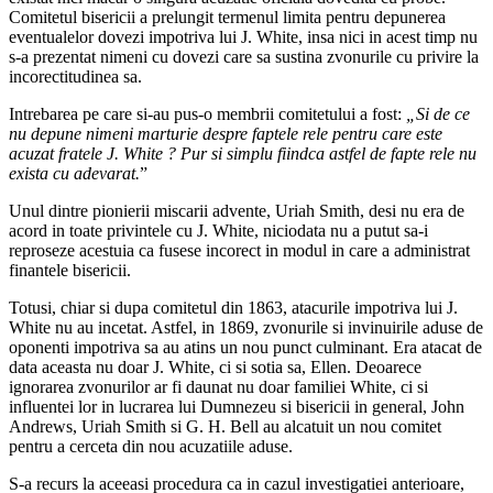
Comitetul bisericii a prelungit termenul limita pentru depunerea
eventualelor dovezi impotriva lui J. White, insa nici in acest timp nu
s-a prezentat nimeni cu dovezi care sa sustina zvonurile cu privire la
incorectitudinea sa.
Intrebarea pe care si-au pus-o membrii comitetului a fost:
„Si de ce
nu depune nimeni marturie despre faptele rele pentru care este
acuzat fratele J. White ? Pur si simplu fiindca astfel de fapte rele nu
exista cu adevarat.
”
Unul dintre pionierii miscarii advente, Uriah Smith, desi nu era de
acord in toate privintele cu J. White, niciodata nu a putut sa-i
reproseze acestuia ca fusese incorect in modul in care a administrat
finantele bisericii.
Totusi, chiar si dupa comitetul din 1863, atacurile impotriva lui J.
White nu au incetat. Astfel, in 1869, zvonurile si invinuirile aduse de
oponenti impotriva sa au atins un nou punct culminant. Era atacat de
data aceasta nu doar J. White, ci si sotia sa, Ellen. Deoarece
ignorarea zvonurilor ar fi daunat nu doar familiei White, ci si
influentei lor in lucrarea lui Dumnezeu si bisericii in general, John
Andrews, Uriah Smith si G. H. Bell au alcatuit un nou comitet
pentru a cerceta din nou acuzatiile aduse.
S-a recurs la aceeasi procedura ca in cazul investigatiei anterioare,