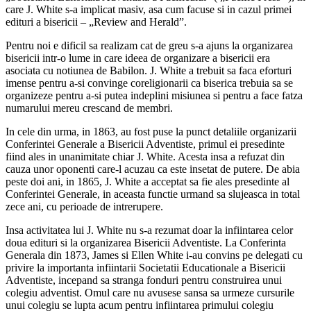
care J. White s-a implicat masiv, asa cum facuse si in cazul primei
edituri a bisericii – „Review and Herald”.
Pentru noi e dificil sa realizam cat de greu s-a ajuns la organizarea
bisericii intr-o lume in care ideea de organizare a bisericii era
asociata cu notiunea de Babilon. J. White a trebuit sa faca eforturi
imense pentru a-si convinge coreligionarii ca biserica trebuia sa se
organizeze pentru a-si putea indeplini misiunea si pentru a face fatza
numarului mereu crescand de membri.
In cele din urma, in 1863, au fost puse la punct detaliile organizarii
Conferintei Generale a Bisericii Adventiste, primul ei presedinte
fiind ales in unanimitate chiar J. White. Acesta insa a refuzat din
cauza unor oponenti care-l acuzau ca este insetat de putere. De abia
peste doi ani, in 1865, J. White a acceptat sa fie ales presedinte al
Conferintei Generale, in aceasta functie urmand sa slujeasca in total
zece ani, cu perioade de intrerupere.
Insa activitatea lui J. White nu s-a rezumat doar la infiintarea celor
doua edituri si la organizarea Bisericii Adventiste. La Conferinta
Generala din 1873, James si Ellen White i-au convins pe delegati cu
privire la importanta infiintarii Societatii Educationale a Bisericii
Adventiste, incepand sa stranga fonduri pentru construirea unui
colegiu adventist. Omul care nu avusese sansa sa urmeze cursurile
unui colegiu se lupta acum pentru infiintarea primului colegiu