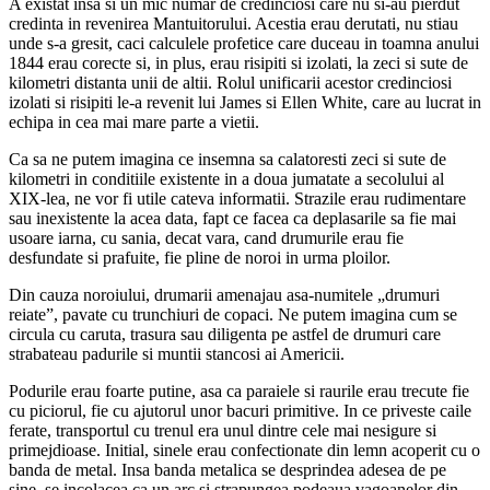
A existat insa si un mic numar de credinciosi care nu si-au pierdut
credinta in revenirea Mantuitorului. Acestia erau derutati, nu stiau
unde s-a gresit, caci calculele profetice care duceau in toamna anului
1844 erau corecte si, in plus, erau risipiti si izolati, la zeci si sute de
kilometri distanta unii de altii. Rolul unificarii acestor credinciosi
izolati si risipiti le-a revenit lui James si Ellen White, care au lucrat in
echipa in cea mai mare parte a vietii.
Ca sa ne putem imagina ce insemna sa calatoresti zeci si sute de
kilometri in conditiile existente in a doua jumatate a secolului al
XIX-lea, ne vor fi utile cateva informatii. Strazile erau rudimentare
sau inexistente la acea data, fapt ce facea ca deplasarile sa fie mai
usoare iarna, cu sania, decat vara, cand drumurile erau fie
desfundate si prafuite, fie pline de noroi in urma ploilor.
Din cauza noroiului, drumarii amenajau asa-numitele „drumuri
reiate”, pavate cu trunchiuri de copaci. Ne putem imagina cum se
circula cu caruta, trasura sau diligenta pe astfel de drumuri care
strabateau padurile si muntii stancosi ai Americii.
Podurile erau foarte putine, asa ca paraiele si raurile erau trecute fie
cu piciorul, fie cu ajutorul unor bacuri primitive. In ce priveste caile
ferate, transportul cu trenul era unul dintre cele mai nesigure si
primejdioase. Initial, sinele erau confectionate din lemn acoperit cu o
banda de metal. Insa banda metalica se desprindea adesea de pe
sine, se incolacea ca un arc si strapungea podeaua vagoanelor din