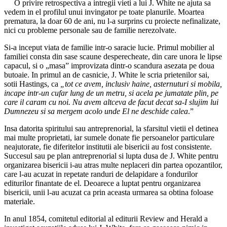
O privire retrospectiva a intregii vieti a lui J. White ne ajuta sa
vedem in el profilul unui invingator pe toate planurile. Moartea
prematura, la doar 60 de ani, nu l-a surprins cu proiecte nefinalizate,
nici cu probleme personale sau de familie nerezolvate.
Si-a inceput viata de familie intr-o saracie lucie. Primul mobilier al
familiei consta din sase scaune desperecheate, din care unora le lipse
capacul, si o „masa” improvizata dintr-o scandura asezata pe doua
butoaie. In primul an de casnicie, J. White le scria prietenilor sai,
sotii Hastings, ca
„tot ce avem, inclusiv haine, asternuturi si mobila,
incape intr-un cufar lung de un metru, si acela pe jumatate plin, pe
care il caram cu noi. Nu avem altceva de facut decat sa-I slujim lui
Dumnezeu si sa mergem acolo unde El ne deschide calea
.”
Insa datorita spiritului sau antreprenorial, la sfarsitul vietii el detinea
mai multe proprietati, iar sumele donate fie persoanelor particulare
neajutorate, fie diferitelor institutii ale bisericii au fost consistente.
Succesul sau pe plan antreprenorial si lupta dusa de J. White pentru
organizarea bisericii i-au atras multe neplaceri din partea opozantilor,
care l-au acuzat in repetate randuri de delapidare a fondurilor
editurilor finantate de el. Deoarece a luptat pentru organizarea
bisericii, unii l-au acuzat ca prin aceasta urmarea sa obtina foloase
materiale.
In anul 1854, comitetul editorial al editurii Review and Herald a