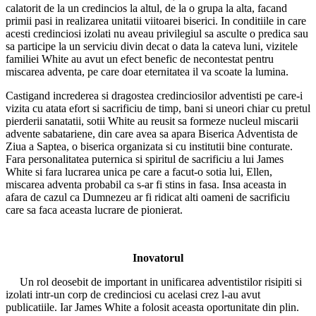
calatorit de la un credincios la altul, de la o grupa la alta, facand
primii pasi in realizarea unitatii viitoarei biserici. In conditiile in care
acesti credinciosi izolati nu aveau privilegiul sa asculte o predica sau
sa participe la un serviciu divin decat o data la cateva luni, vizitele
familiei White au avut un efect benefic de necontestat pentru
miscarea adventa, pe care doar eternitatea il va scoate la lumina.
Castigand increderea si dragostea credinciosilor adventisti pe care-i
vizita cu atata efort si sacrificiu de timp, bani si uneori chiar cu pretul
pierderii sanatatii, sotii White au reusit sa formeze nucleul miscarii
advente sabatariene, din care avea sa apara Biserica Adventista de
Ziua a Saptea, o biserica organizata si cu institutii bine conturate.
Fara personalitatea puternica si spiritul de sacrificiu a lui James
White si fara lucrarea unica pe care a facut-o sotia lui, Ellen,
miscarea adventa probabil ca s-ar fi stins in fasa. Insa aceasta in
afara de cazul ca Dumnezeu ar fi ridicat alti oameni de sacrificiu
care sa faca aceasta lucrare de pionierat.
Inovatorul
Un rol deosebit de important in unificarea adventistilor risipiti si
izolati intr-un corp de credinciosi cu acelasi crez l-au avut
publicatiile. Iar James White a folosit aceasta oportunitate din plin.