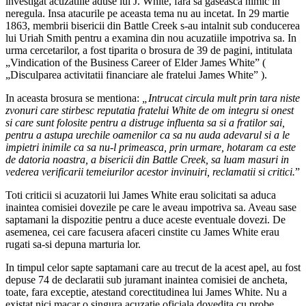
investigat acuzatiile aduse lui J. White, fara sa gaseasca nimic in
neregula. Insa atacurile pe aceasta tema nu au incetat. In 29 martie
1863, membrii bisericii din Battle Creek s-au intalnit sub conducerea
lui Uriah Smith pentru a examina din nou acuzatiile impotriva sa. In
urma cercetarilor, a fost tiparita o brosura de 39 de pagini, intitulata
„Vindication of the Business Career of Elder James White” (
„Disculparea activitatii financiare ale fratelui James White” ).
In aceasta brosura se mentiona:
„Intrucat circula mult prin tara niste
zvonuri care stirbesc reputatia fratelui White de om integru si onest
si care sunt folosite pentru a distruge influenta sa si a fratilor sai,
pentru a astupa urechile oamenilor ca sa nu auda adevarul si a le
impietri inimile ca sa nu-l primeasca, prin urmare, hotaram ca este
de datoria noastra, a bisericii din Battle Creek, sa luam masuri in
vederea verificarii temeiurilor acestor invinuiri, reclamatii si critici.
”
Toti criticii si acuzatorii lui James White erau solicitati sa aduca
inaintea comisiei dovezile pe care le aveau impotriva sa. Aveau sase
saptamani la dispozitie pentru a duce aceste eventuale dovezi. De
asemenea, cei care facusera afaceri cinstite cu James White erau
rugati sa-si depuna marturia lor.
In timpul celor sapte saptamani care au trecut de la acest apel, au fost
depuse 74 de declaratii sub juramant inaintea comisiei de ancheta,
toate, fara exceptie, atestand corectitudinea lui James White. Nu a
existat nici macar o singura acuzatie oficiala dovedita cu probe.