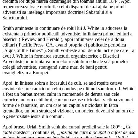
credinta lor dupa marea dezamagire din toamna anului 1844. Apoi
rememoreaza toate eforturile celui disparut de a-i ajuta pe primii
adventisti sa inteleaga importanta doctrinei Sabatului si a
Sanctuarului.
Smith aminteste in continuare de rolul lui J. White in aducerea la
existenta a primelor publicatii adventiste, infiintarea primei edituri a
bisericii ( Review and Herald ), apoi infiintarea celei de-a doua
edituri ( Pacific Press, CA, avand propria ei publicatie periodica
„Signs of the Times” ). Smith vorbeste apoi de rolul activ pe care l-a
avut J. White in formarea structurii organizatorice a Bisericii
Adventiste, in infiintarea primelor institutii medicale si a primelor
colegii adventiste, strangand sume mari de bani pentru
evanghelizarea Europei.
Apoi, in linistea sobra a locasului de cult, se aud rostite cateva
cuvinte despre caracterul celui condus pe ultimul sau drum. J. White
a fost un barbat mereu calm in momentele de deruta sau cele
euforice, un om echilibrat, care nu cazuse niciodata victima vreunei
forme de fanatism, un om care nu capitula niciodata in fatza
greutatilor, un bun strateg si vizionar, un prieten devotat si un om de
o generozitate iesita din comun.
Apoi brusc, Uriah Smith schimba cursul predicii sale la 180*:
„Cu
toate acestea”,
continua el,
„pozitia pe care a ocupat-o a fost de asa
natura incat era aproape inevitabil sa nu aiba dusmani… Unii il