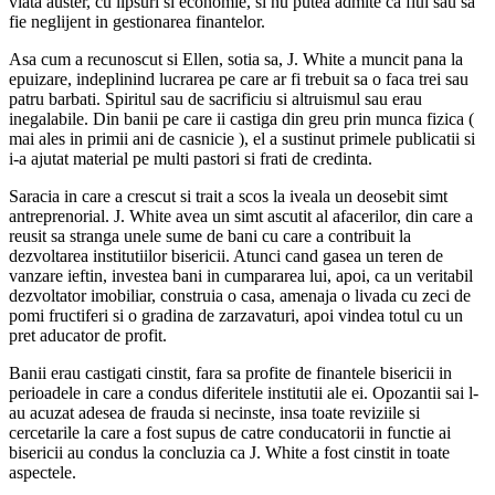
viata auster, cu lipsuri si economie, si nu putea admite ca fiul sau sa
fie neglijent in gestionarea finantelor.
Asa cum a recunoscut si Ellen, sotia sa, J. White a muncit pana la
epuizare, indeplinind lucrarea pe care ar fi trebuit sa o faca trei sau
patru barbati. Spiritul sau de sacrificiu si altruismul sau erau
inegalabile. Din banii pe care ii castiga din greu prin munca fizica (
mai ales in primii ani de casnicie ), el a sustinut primele publicatii si
i-a ajutat material pe multi pastori si frati de credinta.
Saracia in care a crescut si trait a scos la iveala un deosebit simt
antreprenorial. J. White avea un simt ascutit al afacerilor, din care a
reusit sa stranga unele sume de bani cu care a contribuit la
dezvoltarea institutiilor bisericii. Atunci cand gasea un teren de
vanzare ieftin, investea bani in cumpararea lui, apoi, ca un veritabil
dezvoltator imobiliar, construia o casa, amenaja o livada cu zeci de
pomi fructiferi si o gradina de zarzavaturi, apoi vindea totul cu un
pret aducator de profit.
Banii erau castigati cinstit, fara sa profite de finantele bisericii in
perioadele in care a condus diferitele institutii ale ei. Opozantii sai l-
au acuzat adesea de frauda si necinste, insa toate reviziile si
cercetarile la care a fost supus de catre conducatorii in functie ai
bisericii au condus la concluzia ca J. White a fost cinstit in toate
aspectele.