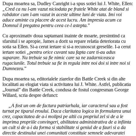
Dupa moartea sa, Dudley Canright i-a spus sotiei lui J. White, Ellen:
„Cred ca nu l-am vazut niciodata pe fratele White atat de bland si
rabdator cum l-am vazut in aceste ultime luni de viata. Imi voi
aduce aminte cu placere de acest lucru. Am impresia acum ca
Domnul il pregatea pentru ceea ce-l astepta.
”
Cu aproximativ doua saptamani inainte de moarte, presimtind ca
sfarsitul i se apropie, James a dorit sa repare relatia deteriorata cu
sotia sa Ellen. Si-a cerut iertare si si-a recunoscut greselile. I-a cerut
iertare sotiei
„pentru orice cuvant sau fapta care ti-au adus
suparare. Nu trebuie sa fie nimic care sa ne zadarniceasca
rugaciunile. Totul trebuie sa fie in regula intre noi doi si intre noi si
Dumnezeu.
”
Dupa moartea sa, editorialele ziarelor din Battle Creek si din alte
localitati au elogiat viata si activitatea lui J. White. Astfel, publicatia
„Journal” din Battle Creek, condusa de fostul congresman George
Willard, scria despre defunct:
„A fost un om de factura patriarhala, iar caracterul sau a fost
turnat pe tiparul eroului. Daca claritatea logica in formularea unui
crez, capacitatea de a-i molipsi pe altii cu propriul zel si de a le
imprima propriile convingeri, abilitatea administrativa de a infiinta
un cult si de a-i da forma si stabilitate si geniul de a fauri si a da
directie destinului unei comunitati constituie semnele adevaratei