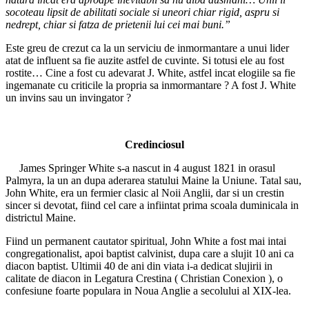
socoteau lipsit de abilitati sociale si uneori chiar rigid, aspru si
nedrept, chiar si fatza de prietenii lui cei mai buni.”
Este greu de crezut ca la un serviciu de inmormantare a unui lider
atat de influent sa fie auzite astfel de cuvinte. Si totusi ele au fost
rostite… Cine a fost cu adevarat J. White, astfel incat elogiile sa fie
ingemanate cu criticile la propria sa inmormantare ? A fost J. White
un invins sau un invingator ?
Credinciosul
James Springer White s-a nascut in 4 august 1821 in orasul
Palmyra, la un an dupa aderarea statului Maine la Uniune. Tatal sau,
John White, era un fermier clasic al Noii Anglii, dar si un crestin
sincer si devotat, fiind cel care a infiintat prima scoala duminicala in
districtul Maine.
Fiind un permanent cautator spiritual, John White a fost mai intai
congregationalist, apoi baptist calvinist, dupa care a slujit 10 ani ca
diacon baptist. Ultimii 40 de ani din viata i-a dedicat slujirii in
calitate de diacon in Legatura Crestina ( Christian Conexion ), o
confesiune foarte populara in Noua Anglie a secolului al XIX-lea.