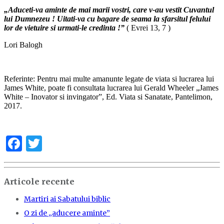
„Aduceti-va aminte de mai marii vostri, care v-au vestit Cuvantul
lui Dumnezeu ! Uitati-va cu bagare de seama la sfarsitul felului
lor de vietuire si urmati-le credinta !”
( Evrei 13, 7 )
Lori Balogh
Referinte: Pentru mai multe amanunte legate de viata si lucrarea lui
James White, poate fi consultata lucrarea lui Gerald Wheeler „James
White – Inovator si invingator”, Ed. Viata si Sanatate, Pantelimon,
2017.
Facebook
Twitter
Articole recente
Martiri ai Sabatului biblic
O zi de „aducere aminte”