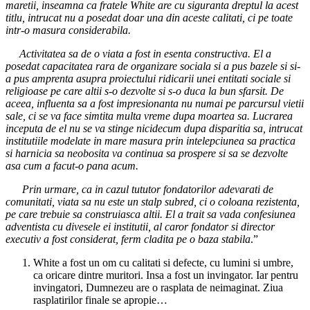
maretii, inseamna ca fratele White are cu siguranta dreptul la acest
titlu, intrucat nu a posedat doar una din aceste calitati, ci pe toate
intr-o masura considerabila.
Activitatea sa de o viata a fost in esenta constructiva. El a
posedat capacitatea rara de organizare sociala si a pus bazele si si-
a pus amprenta asupra proiectului ridicarii unei entitati sociale si
religioase pe care altii s-o dezvolte si s-o duca la bun sfarsit. De
aceea, influenta sa a fost impresionanta nu numai pe parcursul vietii
sale, ci se va face simtita multa vreme dupa moartea sa. Lucrarea
inceputa de el nu se va stinge nicidecum dupa disparitia sa, intrucat
institutiile modelate in mare masura prin intelepciunea sa practica
si harnicia sa neobosita va continua sa prospere si sa se dezvolte
asa cum a facut-o pana acum.
Prin urmare, ca in cazul tututor fondatorilor adevarati de
comunitati, viata sa nu este un stalp subred, ci o coloana rezistenta,
pe care trebuie sa construiasca altii. El a trait sa vada confesiunea
adventista cu divesele ei institutii, al caror fondator si director
executiv a fost considerat, ferm cladita pe o baza stabila
.”
White a fost un om cu calitati si defecte, cu lumini si umbre,
ca oricare dintre muritori. Insa a fost un invingator. Iar pentru
invingatori, Dumnezeu are o rasplata de neimaginat. Ziua
rasplatirilor finale se apropie…