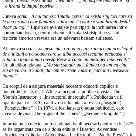
cititori, revista este numita
„invatator”, „un oaspete bine-venit”
si
„o hrana la timpul potrivit
”.
Cineva scria:
„Ii multumesc Tatalui ceresc ca exista slujitori care sa
le dea hrana celor flamanzi si insetati si celor ce s-au hranit destul
doar cu coji.”
Lipsiti de avantajele participarii la inchinarea intr-o
comunitate locala, pentru adventistii izolati si risipiti pe vastul
teritoriu american revista era un adevarat balsam sufletesc.
Altcineva scria:
„Locuiesc intr-o zona in care rareori am privilegiul
de a intalni o persoana care sa aiba aceeasi credinta pretioasa si
salut din toata inima revista Review ca pe un mesager bine-venit.”
Un alt cititor adauga:
„Ma simt singur aici, fiindca nu am cu cine
sta de vorba in Sabat, dar am revistele voastre, care imi inveselesc
inima
.”
Cu scopul de a asigura materiale necesare educarii copiilor si
tineretului, in 1852, J. White a inceput sa publice revista „The
Youth’s Instructor” ( „Instructorul tineretului” ). Publicatia va fi
tiparita pana in 1870, cand va fi inlocuita cu revista „Insight” (
„Perspicacitate” ). In 1874, a fost lansata o noua publicatie, care
avea sa devina „The Signs of the Times” ( „Semnele timpului” ).
In urma unei colecte, au fost adunati banii necesari pentru ca in 1875
sa fie organizata cea de-a doua editura a Bisericii Adventiste –
„Societatea Editoriala Adventista a Pacificului” ( „Pacific Press” ), in