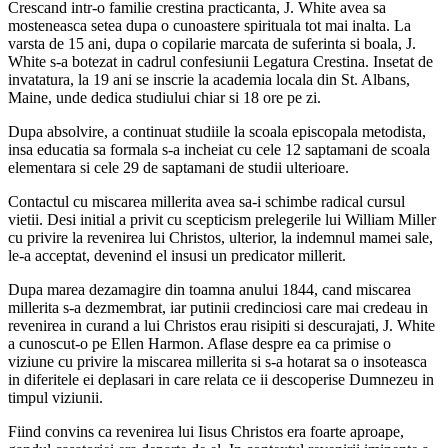
Crescand intr-o familie crestina practicanta, J. White avea sa
mosteneasca setea dupa o cunoastere spirituala tot mai inalta. La
varsta de 15 ani, dupa o copilarie marcata de suferinta si boala, J.
White s-a botezat in cadrul confesiunii Legatura Crestina. Insetat de
invatatura, la 19 ani se inscrie la academia locala din St. Albans,
Maine, unde dedica studiului chiar si 18 ore pe zi.
Dupa absolvire, a continuat studiile la scoala episcopala metodista,
insa educatia sa formala s-a incheiat cu cele 12 saptamani de scoala
elementara si cele 29 de saptamani de studii ulterioare.
Contactul cu miscarea millerita avea sa-i schimbe radical cursul
vietii. Desi initial a privit cu scepticism prelegerile lui William Miller
cu privire la revenirea lui Christos, ulterior, la indemnul mamei sale,
le-a acceptat, devenind el insusi un predicator millerit.
Dupa marea dezamagire din toamna anului 1844, cand miscarea
millerita s-a dezmembrat, iar putinii credinciosi care mai credeau in
revenirea in curand a lui Christos erau risipiti si descurajati, J. White
a cunoscut-o pe Ellen Harmon. Aflase despre ea ca primise o
viziune cu privire la miscarea millerita si s-a hotarat sa o insoteasca
in diferitele ei deplasari in care relata ce ii descoperise Dumnezeu in
timpul viziunii.
Fiind convins ca revenirea lui Iisus Christos era foarte aproape,