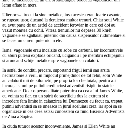
lemn aflate in mers.
Ulterior s-a trecut la sine metalice, insa acestea erau foarte casante,
se rupeau usor, ducand la deraierea multor trenuri. Chiar sotii White
au avut parte de un astfel de accident feroviar in care cei doi au
vazut moartea cu ochii. Viteza trenurilor nu depasea 30 km/h,
vagoanele se zgaltaiau puternic din cauza suspensiilor rudimentare si
se facea un curent puternic in ele.
Iarna, vagoanele erau incalzite cu sobe cu carbuni, iar locomotivele
cu aburi puteau exploda oricand, ucigandu-i pe membrii echipajului
si aruncand schije metalice spre vagoanele cu calatori.
In astfel de conditii precare, suportand frigul iernii sau arsita
necrutatoare a verii, in mijlocul primejdiilor de tot felul, sotii White
au calatorit mii de kilometri, pe propria lor cheltuiala, pentru a-i
incuraja si uni pe putinii credinciosi adventisti risipiti in statele
americane. Doar o personalitate puternica ca cea a lui James White,
cu vointa sa fier, cu un spirit de sacrificiu dus la extrem si o
incredere fara limite in calauzirea lui Dumnezeu au facut ca, treptat,
putinii adventisti sa se uneasca in jurul aceluiasi crez, iar apoi sa se
organizeze in cea ceea astazi cunoastem ca fiind Biserica Adventista
de Ziua a Saptea.
In ciuda tuturor acestor inconveniente, James si Ellen White au