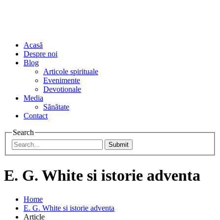
Acasă
Despre noi
Blog
Articole spirituale
Evenimente
Devotionale
Media
Sănătate
Contact
Search
Submit
E. G. White si istorie adventa
Home
E. G. White si istorie adventa
Article